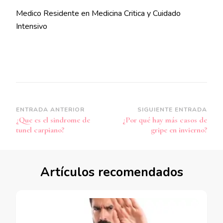
Medico Residente en Medicina Critica y Cuidado
Intensivo
Navegación
ENTRADA ANTERIOR
SIGUIENTE ENTRADA
¿Que es el sindrome de
¿Por qué hay más casos de
de
tunel carpiano?
gripe en invierno?
entradas
Artículos recomendados