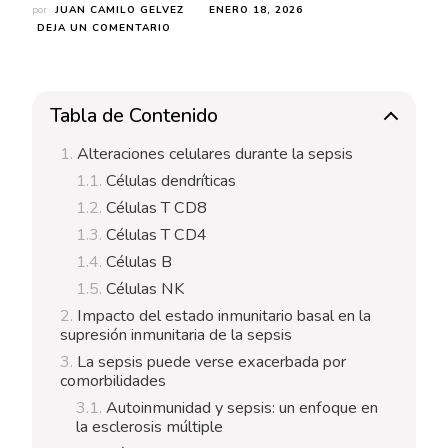
por
JUAN CAMILO GELVEZ
ENERO 18, 2026
EN
DEJA UN COMENTARIO
IMPLICACIONES
DE
LA
INMUNOPARÁLISIS
Tabla de Contenido
POR
SEPSIS
Alteraciones celulares durante la sepsis
EN
LA
Células dendríticas
INMUNIDAD
Células T CD8
DEL
HUÉSPED
Células T CD4
Células B
Células NK
Impacto del estado inmunitario basal en la
supresión inmunitaria de la sepsis
La sepsis puede verse exacerbada por
comorbilidades
Autoinmunidad y sepsis: un enfoque en
la esclerosis múltiple