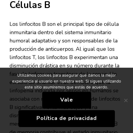
Células B
Los linfocitos B son el principal tipo de célula
inmunitaria dentro del sistema inmunitario
humoral adaptativo y son responsables de la
producción de anticuerpos. Al igual que los
linfocitos T, los linfocitos B experimentan una
disminución drástica en su número durante la
fase de linfopenia transitoria de la sepsis. Un
Utilizamos cookies para asegurar que damos la mejor
estudio de Shankar et al. demostró que la
experiencia al usuario en nuestra web. Si sigues utilizando
este sitio asumiremos que estás de acuerdo.
linfopenia inducida por sepsis en humanos se
asociaba con recuentos absolutos de linfocitos
Vale
B significativamente más bajos y una
disminución selectiva de los linfocitos B de
Política de privacidad
memoria. Esta disminución de los linfocitos B
de memoria contribuye al estado inmunitario