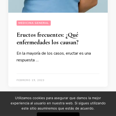
MEDICINA GENERAL
Eructos frecuentes: ¿Qué
enfermedades los causan?
En la mayoría de los casos, eructar es una
respuesta …
FEBRERO 19, 2023
Utilizamos cookies para asegurar que damos la mejor
experiencia al usuario en nuestra web. Si sigues utilizando
este sitio asumiremos que estás de acuerdo.