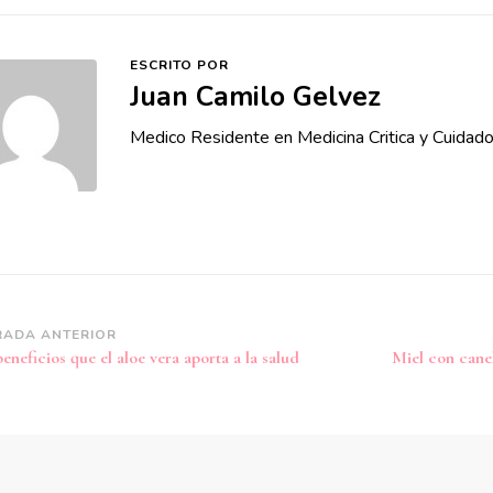
ESCRITO POR
Juan Camilo Gelvez
Medico Residente en Medicina Critica y Cuidado
vegación
RADA ANTERIOR
eneficios que el aloe vera aporta a la salud
Miel con cane
tradas