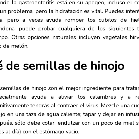
ndo la gastroenteritis está en su apogeo, incluso el
 un problema, pero la hidratación es vital. Puedes inte
a, pero a veces ayuda romper los cubitos de hie
ndona, puede probar cualquiera de los siguientes 
rpo. Otras opciones naturales incluyen vegetales hir
o de melón.
é de semillas de hinojo
 semillas de hinojo son el mejor ingrediente para trat
ecialmente ayuda a aliviar los calambres y a r
initivamente tendrás al contraer el virus. Mezcle una cu
ojo en una taza de agua caliente; tapar y dejar en infu
pués, sólo debe colar, endulzar con un poco de miel si
s al día) con el estómago vacío.