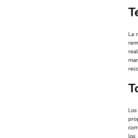
T
La 
rem
rea
man
reco
T
Los
pro
com
los