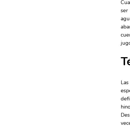
Cua
ser
agu
aba
cue
jug
T
Las
esp
def
hin
Des
vece