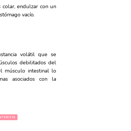
 colar, endulzar con un
estómago vacío.
tancia volátil que se
sculos debilitados del
el músculo intestinal lo
mas asociados con la
NTERITIS