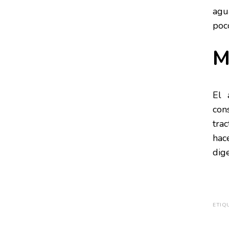
agu
poco
M
El 
con
tra
hac
dig
ETIQ