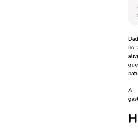
REMEDIOS
NATURALES
PARA
LA
GASTROENTERITIS
Dado
no 
aliv
que
nat
A c
gast
H