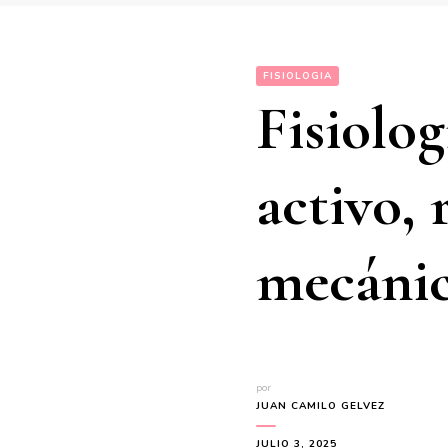
FISIOLOGIA
Fisiolog
activo, 
mecánic
por
JUAN CAMILO GELVEZ
JULIO 3, 2025