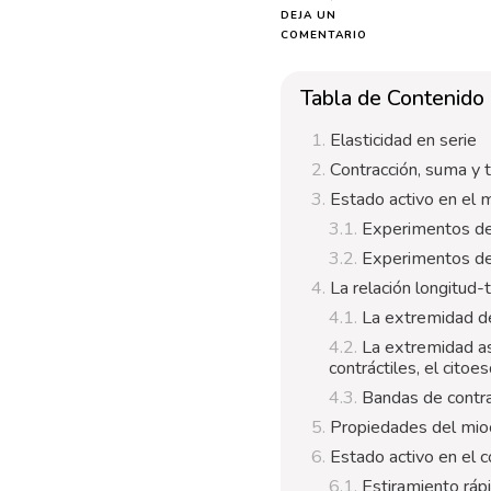
DEJA UN
EN
COMENTARIO
FISIOLOGÍA
CARDIOVASCULAR:
Tabla de Contenido
ESTADO
ACTIVO,
RELACIÓN
Elasticidad en serie
LONGITUD-
Contracción, suma y t
TENSIÓN
Y
Estado activo en el 
MECÁNICA
Experimentos de
CARDÍACA
Experimentos de 
La relación longitud-
La extremidad de
La extremidad as
contráctiles, el citoe
Bandas de contr
Propiedades del mio
Estado activo en el c
Estiramiento ráp