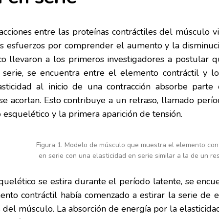
racciones entre las proteínas contráctiles del músculo v
s esfuerzos por comprender el aumento y la disminució
o llevaron a los primeros investigadores a postular q
 serie, se encuentra entre el elemento contráctil y l
asticidad al inicio de una contracción absorbe part
se acortan. Esto contribuye a un retraso, llamado per
esquelético y la primera aparición de tensión.
Figura 1. Modelo de músculo que muestra el elemento cont
en serie con una elasticidad en serie similar a la de un re
elético se estira durante el período latente, se encue
nto contráctil había comenzado a estirar la serie de e
 del músculo. La absorción de energía por la elasticida