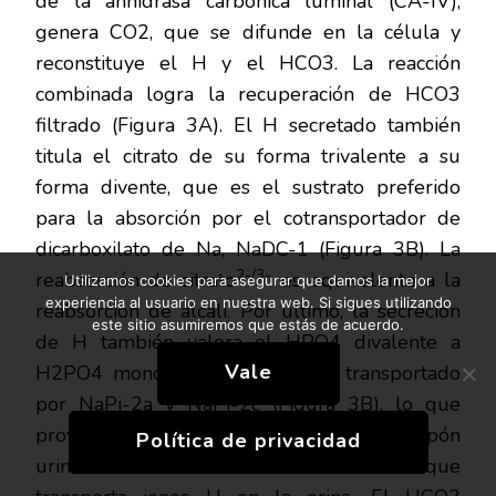
de la anhidrasa carbónica luminal (CA-IV),
genera CO2, que se difunde en la célula y
reconstituye el H y el HCO3. La reacción
combinada logra la recuperación de HCO3
filtrado (Figura 3A). El H secretado también
titula el citrato de su forma trivalente a su
forma divente, que es el sustrato preferido
para la absorción por el cotransportador de
dicarboxilato de Na, NaDC-1 (Figura 3B). La
2-/3-
reabsorción de citrato
es equivalente a la
Utilizamos cookies para asegurar que damos la mejor
experiencia al usuario en nuestra web. Si sigues utilizando
reabsorción de álcali. Por último, la secreción
este sitio asumiremos que estás de acuerdo.
de H también valora el HPO4 divalente a
Vale
H2PO4 monovalente que no es transportado
por NaPi-2a y NaPi-2c (Figura 3B), lo que
provoca fosfaturia y un aumento del tampón
Política de privacidad
urinario de ácido titulable o no amoníaco que