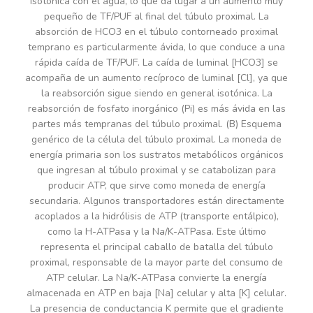
isotónica con el agua, lo que da lugar a un aumento muy
pequeño de TF/PUF al final del túbulo proximal. La
absorción de HCO3 en el túbulo contorneado proximal
temprano es particularmente ávida, lo que conduce a una
rápida caída de TF/PUF. La caída de luminal [HCO3] se
acompaña de un aumento recíproco de luminal [Cl], ya que
la reabsorción sigue siendo en general isotónica. La
reabsorción de fosfato inorgánico (Pi) es más ávida en las
partes más tempranas del túbulo proximal. (B) Esquema
genérico de la célula del túbulo proximal. La moneda de
energía primaria son los sustratos metabólicos orgánicos
que ingresan al túbulo proximal y se catabolizan para
producir ATP, que sirve como moneda de energía
secundaria. Algunos transportadores están directamente
acoplados a la hidrólisis de ATP (transporte entálpico),
como la H-ATPasa y la Na/K-ATPasa. Este último
representa el principal caballo de batalla del túbulo
proximal, responsable de la mayor parte del consumo de
ATP celular. La Na/K-ATPasa convierte la energía
almacenada en ATP en baja [Na] celular y alta [K] celular.
La presencia de conductancia K permite que el gradiente