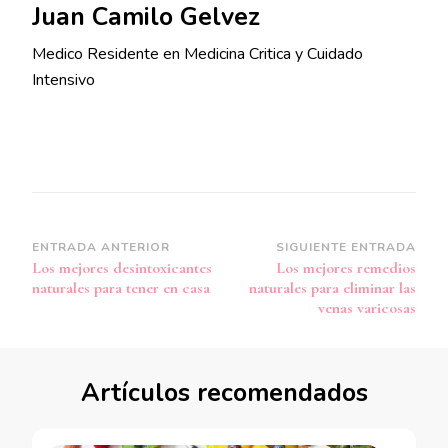
Juan Camilo Gelvez
Medico Residente en Medicina Critica y Cuidado
Intensivo
Navegación
ENTRADA ANTERIOR
SIGUIENTE ENTRADA
Los mejores desintoxicantes
Los mejores remedios
de
naturales para tener en casa
naturales para eliminar las
entradas
venas varicosas
Artículos recomendados